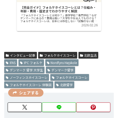
【完全ガイド】フォルケホイスコーレとは？仕組み・
年齢・費用・歴史までわかりやすく解説
「フォルケホイスコーレとは何か？」語学学校？専門学校？なぜ
デンマークにあるの？費用は高い？大学生や社会人でも行ける？
フォルケホイスコーレは、日本には存在しない「試験のない成人
教育機関」です。本記事では、フォルケホイスコーレの基本定義
2026.02.26
対象年齢...
インタビュー記事
フォルケホイスコーレ
北欧生活
IFAS
IPC フォルケ
Nordfyns Højskole
デンマーク 留学 大学生
デンマーク留学
ノーフィンスホイスコーレ
フォルケホイスコーレ
フォルケホイスコーレ 体験談
北欧留学
シェアする