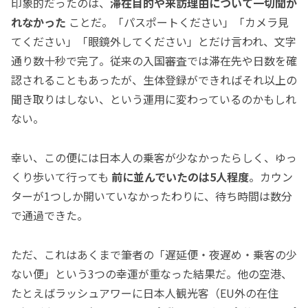
印象的だったのは、
滞在目的や来訪理由について一切聞か
れなかった
ことだ。「パスポートください」「カメラ見
てください」「眼鏡外してください」とだけ言われ、文字
通り数十秒で完了。従来の入国審査では滞在先や日数を確
認されることもあったが、生体登録ができればそれ以上の
聞き取りはしない、という運用に変わっているのかもしれ
ない。
幸い、この便には日本人の乗客が少なかったらしく、ゆっ
くり歩いて行っても
前に並んでいたのは5人程度
。カウン
ターが1つしか開いていなかったわりに、待ち時間は数分
で通過できた。
ただ、これはあくまで筆者の「遅延便・夜遅め・乗客の少
ない便」という3つの幸運が重なった結果だ。他の空港、
たとえばラッシュアワーに日本人観光客（EU外の在住