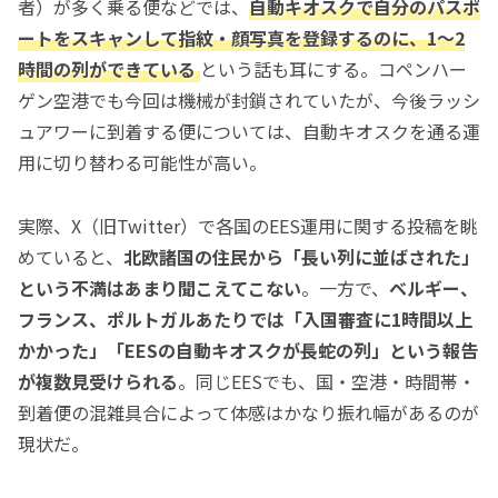
者）が多く乗る便などでは、
自動キオスクで自分のパスポ
ートをスキャンして指紋・顔写真を登録するのに、1〜2
時間の列ができている
という話も耳にする。コペンハー
ゲン空港でも今回は機械が封鎖されていたが、今後ラッシ
ュアワーに到着する便については、自動キオスクを通る運
用に切り替わる可能性が高い。
実際、X（旧Twitter）で各国のEES運用に関する投稿を眺
めていると、
北欧諸国の住民から「長い列に並ばされた」
という不満はあまり聞こえてこない
。一方で、
ベルギー、
フランス、ポルトガルあたりでは「入国審査に1時間以上
かかった」「EESの自動キオスクが長蛇の列」という報告
が複数見受けられる
。同じEESでも、国・空港・時間帯・
到着便の混雑具合によって体感はかなり振れ幅があるのが
現状だ。