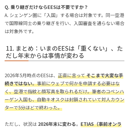
Q. 乗り継ぎだけならEESは不要ですか？
A. シェンゲン圏に「入国」する場合は対象です。同一空港
で国際線同士の乗り継ぎを行い、入国審査を通らない場合
は対象外です。
まとめ：いまのEESは「重くない」、た
だし年末からは事情が変わる
2026年5月時点のEESは、
正直に言って
そこまで大変な手
続きではない
。事前にウェブで何かを申請する必要はな
く、空港で指紋と顔写真を取られるだけ。筆者のコペンハ
ーゲン入国も、自動キオスクは封鎖されていて対人カウン
ターで5分ほどで終わった。
ただし、状況は
2026年末に変わる
。
ETIAS（事前オンラ