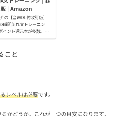
文トレーニング | 森
通販 | Amazon
 洋介の［音声DL付改訂版］
の瞬間英作文トレーニン
ポイント還元本が多数。森
、お急ぎ便対象商品は当日お
［音声DL付改訂版］ どん
英作文トレー...
ること
かるレベルは必要
です。
できるかどうか。これが一つの目安になります。
す。