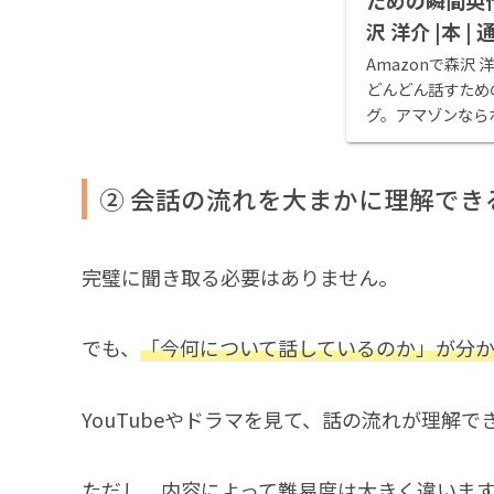
ための瞬間英作
沢 洋介 |本 | 
Amazonで森沢
どんどん話すため
グ。アマゾンなら
沢 洋介作品ほか
届けも可能。また
どん話すための瞬間
② 会話の流れを大まかに理解でき
完璧に聞き取る必要はありません。
でも、
「今何について話しているのか」が分
YouTubeやドラマを見て、話の流れが理解
ただし、内容によって難易度は大きく違いま