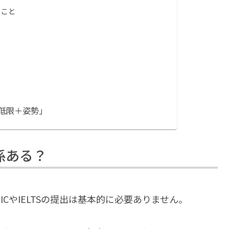
ること
低限＋姿勢」
係ある？
CやIELTSの提出は基本的に必要ありません。