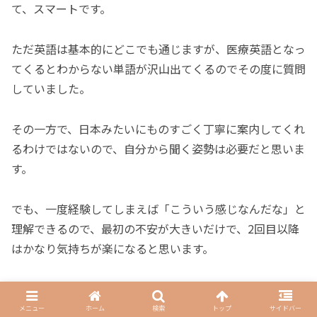
て、スマートです。
ただ英語は基本的にどこでも通じますが、医療英語となっ
てくるとわからない単語が沢山出てくるのでその度に質問
していました。
その一方で、日本みたいにものすごく丁寧に案内してくれ
るわけではないので、自分から聞く姿勢は必要だと思いま
す。
でも、一度経験してしまえば「こういう感じなんだな」と
理解できるので、最初の不安が大きいだけで、2回目以降
はかなり気持ちが楽になると思います。
まとめ｜CPRがあれば、最初の一歩さえ
分かれば大丈夫
メニュー
ホーム
検索
トップ
サイドバー