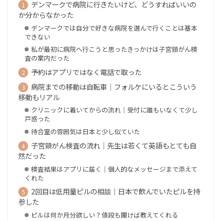
デンマークで病院に行きたいけど、どうすればいいの
か分からなかった
デンマークでは自分で好きな病院を選んで行くことは基本
できない
私が最初に病院へ行こうと思ったきっかけは子宮頸がん検
査の案内だった
予約はアプリではなく電話で取った
病院までの移動は自転車｜フォルケにいるとこういう
移動もリアル
クリニックに着いてからの流れ｜受付に誰もいなくて少し
戸惑った
待合室の雰囲気は日本と少し似ていた
子宮頸がん検査の流れ｜先生は若くて英語もとても自
然だった
検査結果はアプリに届く｜個人的なメッセージまで添えて
くれた
2回目は低用量ピルの相談｜日本で飲んでいたピルを持
参した
ピルは何か月分欲しい？値段も聞けば教えてくれる